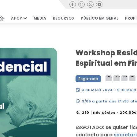
Contactos
home
APCP
MEDIA
RECURSOS
PÚBLICO EM GERAL
PROFI
PÚBLICO EM GERAL
PROFISSIONA
Cuidados Paliativos
Cursos & Wor
Workshop Resi
Encontrar equipas
Oportunidade
Espiritual em Fi
Testemunhos
Revista de Cu
Paliativos
Movimento de Cidadãos
Esgotado
Publicações ci
Perguntas Frequentes
Clube de Leitu
event
3 DE MAIO 2024 - 5 DE MAI
Bibliografia &
schedule
3/05 a partir das 17h30 até
Documentos
COMO APOIAR
Links úteis
euro
250 | Não Sócios - 200,00
ESGOTADO: se quiser fic
rensa
contacto para
secreta
a