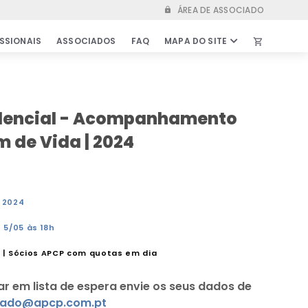
ÁREA DE ASSOCIADO
lock
SSIONAIS
ASSOCIADOS
FAQ
MAPA DO SITE
shopping_cart
IS
ASSOCIADOS
kshops
Vantagens de ser associado
dencial - Acompanhamento
s de Emprego
Parcerias & Protocolos
m de Vida | 2024
idados
Secretariado
Estatutos
entíficas
Relatórios & Atas
ra
O 2024
Bolsas
 Outros
Comunicados & Informações
 5/05 às 18h
importantes
€ | Sócios APCP com quotas em dia
FAQ
ar em lista de espera envie os seus dados de
riado@apcp.com.pt
LOJA ONLINE