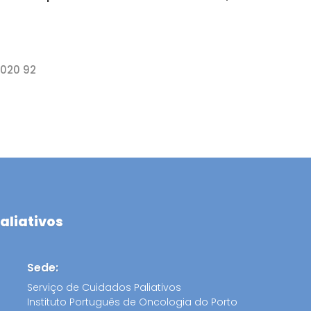
5020 92
aliativos
Sede:
Serviço de Cuidados Paliativos
Instituto Português de Oncologia do Porto