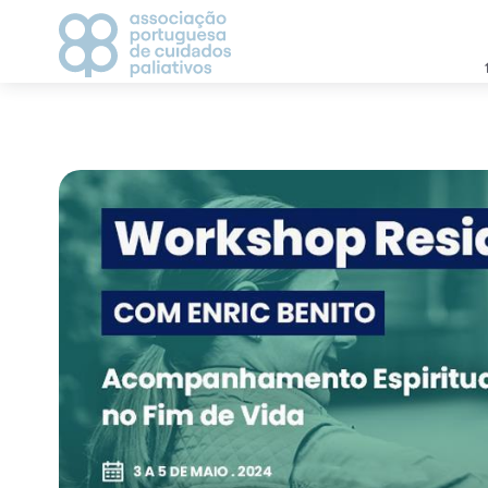
APCP
CAMPANHAS
Apresentação
2021
Estatutos
2022
História
2023
Direção
Grupos de Trabalho
CICLO DE DEBATES
Visionários
AGENDA
Vantagem de ser associado
Parceiros
MEDIA
Contactos
Notícias
Comunicados de Imp
Recortes de Imprens