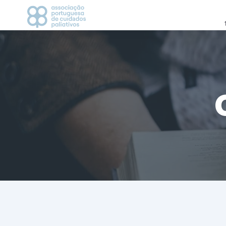
APCP
CAMPANHAS
Apresentação
2021
Estatutos
2022
História
2023
Direção
Grupos de Trabalho
CICLO DE DEBATES
Visionários
AGENDA
Vantagem de ser associado
Parceiros
MEDIA
Contactos
Notícias
Comunicados de Imp
Recortes de Imprens