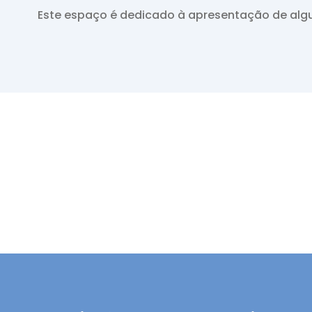
Este espaço é dedicado à apresentação de algu
RECURSOS
Pip's Kit