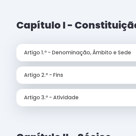
RECURSOS
Capítulo I - Constituiçã
Pip's Kit
Artigo 1.º - Denominação, Âmbito e Sede
Artigo 2.º - Fins
Artigo 3.º - Atividade