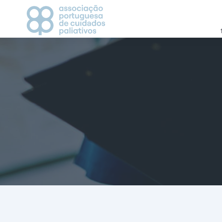
APCP
CAMPANHAS
Apresentação
2021
Estatutos
2022
História
2023
Direção
Grupos de Trabalho
CICLO DE DEBATES
Visionários
AGENDA
Vantagem de ser associado
Parceiros
MEDIA
Contactos
Notícias
Comunicados de Imp
Recortes de Imprens