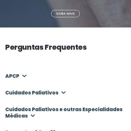
E.P.E. - Hospital Cândido Figueiredo
- Tondela
SAIBA MAIS
232 819 060
CONTACTO:
Centro Hospitalar Barreiro Montijo,
E.P.E.
Perguntas Frequentes
212 147 300
CONTACTO:
APCP
Unidade Local de Saúde do
Nordeste, E.P.E. - Hospital Distrital
de Macedo de Cavaleiros
Cuidados Paliativos
278 091 351
CONTACTO:
Cuidados Paliativos e outras Especialidades
Médicas
Centro Hospitalar Universitário de
São João, E.P.E.