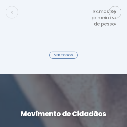
Ex.mos Senhore
Hospital Arcebispo João
Crisóstomo - Cantanhede
primeira vez q
de pessoas qu
231 419 222
CONTACTO:
Instituto Português de Oncologia
de Coimbra, Francisco Gentil, E.P.E.
VER TODOS
239 400 308
CONTACTO:
Unidade Local de Saúde da Guarda,
E.P.E. - Hospital Nossa Senhora da
Assunção - Seia
238 320 769
CONTACTO:
Movimento de Cidadãos
Centro Hospitalar Tondela/ Viseu