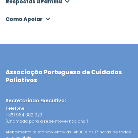
Respostas à Família
924 457 107
CONTACTO:
Como Apoiar
Centro Hospitalar Trás-Os-Montes
e Alto Douro, E.P.E. - Vila Pouca de
Aguiar
964 601 691
CONTACTO:
Santa Casa da Misericórdia de
Associação Portuguesa de Cuidados
Serpa - Hospital de S.Paulo
Paliativos
284 540 210
CONTACTO:
Secretariado Executivo:
Telefone
+351 964 382 923
(Chamada para a rede móvel nacional)
Atendimento telefónico entre as 14h30 e as 17 horas de todos
os dias úteis.