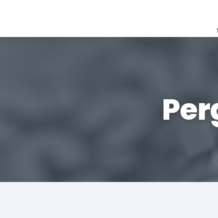
APCP
CAMPANHAS
Apresentação
2021
Estatutos
2022
Per
História
2023
Direção
Grupos de Trabalho
CICLO DE DEBATES
Visionários
AGENDA
Vantagem de ser associado
Parceiros
MEDIA
Contactos
Notícias
Comunicados de Imp
Recortes de Imprens