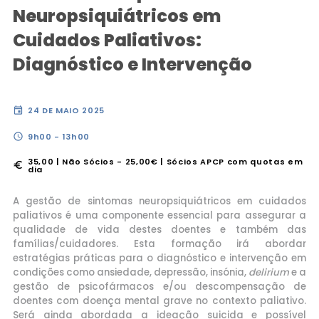
Neuropsiquiátricos em
Cuidados Paliativos:
Diagnóstico e Intervenção
event
24 DE MAIO 2025
schedule
9h00 - 13h00
35,00 | Não Sócios - 25,00€ | Sócios APCP com quotas em
euro
dia
A gestão de sintomas neuropsiquiátricos em cuidados
paliativos é uma componente essencial para assegurar a
qualidade de vida destes doentes e também das
famílias/cuidadores. Esta formação irá abordar
estratégias práticas para o diagnóstico e intervenção em
condições como ansiedade, depressão, insónia,
delirium
e a
gestão de psicofármacos e/ou descompensação de
doentes com doença mental grave no contexto paliativo.
Será ainda abordada a ideação suicida e possível