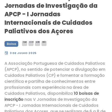
Jornadas de Investigação da
APCP - I Jornadas
Internacionais de Cuidados
Paliativos dos Açores
Bolsa
event
3 DE JULHO 2025
A Associação Portuguesa de Cuidados Paliativos
(APCP), no sentido de potenciar a divulgação em
Cuidados Paliativos (CP) e fomentar a formação
científica e partilha de conhecimentos entre
profissionais com experiência na área de
Cuidados Paliativos, disponibiliza
10 bolsas de
inscrição
nas V Jornadas de Investigação da
APCP - I Jornadas Internacionais de Cuidados
Paliativos dos Açores, que se realizam de 6 a 8 de