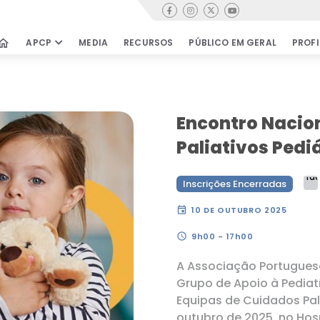
Contactos
home
APCP
MEDIA
RECURSOS
PÚBLICO EM GERAL
PROFI
PÚBLICO EM GERAL
PROFISSIONA
Cuidados Paliativos
Cursos & Wor
Encontro Nacio
Encontrar equipas
Oportunidade
Paliativos Pedi
Testemunhos
Revista de Cu
Paliativos
Movimento de Cidadãos
Inscrições Encerradas
Publicações ci
Perguntas Frequentes
Clube de Leitu
event
10 DE OUTUBRO 2025
Bibliografia &
schedule
9h00 - 17h00
Documentos
COMO APOIAR
Links úteis
A Associação Portuguesa
Grupo de Apoio à Pediat
rensa
Equipas de Cuidados Pali
a
outubro de 2025, no Hosp