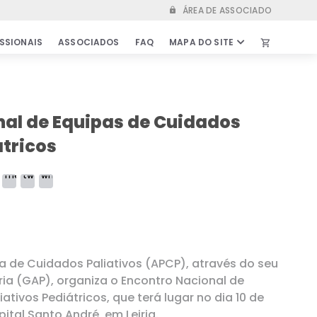
ÁREA DE ASSOCIADO
lock
SSIONAIS
ASSOCIADOS
FAQ
MAPA DO SITE
shopping_cart
IS
ASSOCIADOS
kshops
Vantagens de ser associado
nal de Equipas de Cuidados
s de Emprego
Parcerias & Protocolos
átricos
idados
Secretariado
Estatutos
entíficas
Relatórios & Atas
ra
Bolsas
 Outros
Comunicados & Informações
importantes
 de Cuidados Paliativos (APCP), através do seu
ria (GAP), organiza o Encontro Nacional de
FAQ
ativos Pediátricos, que terá lugar no dia 10 de
ital Santo André, em Leiria.
LOJA ONLINE