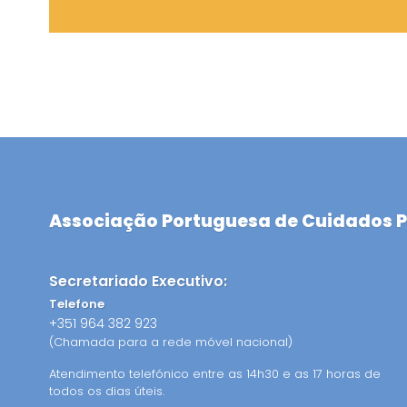
Associação Portuguesa de Cuidados P
Secretariado Executivo:
Telefone
+351 964 382 923
(Chamada para a rede móvel nacional)
Atendimento telefónico entre as 14h30 e as 17 horas de
todos os dias úteis.