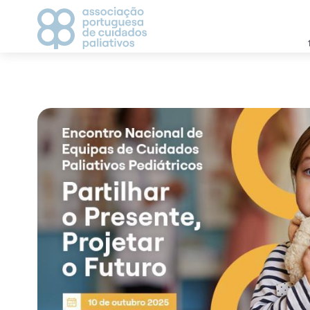
APCP
CAMPANHAS
Apresentação
2021
Estatutos
2022
História
2023
Direção
Grupos de Trabalho
CICLO DE DEBATES
Visionários
AGENDA
Vantagem de ser associado
Parceiros
MEDIA
Contactos
Notícias
Comunicados de Imp
Recortes de Imprens