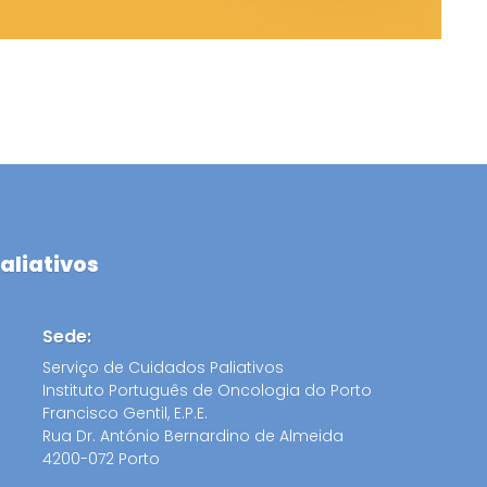
aliativos
Sede:
Serviço de Cuidados Paliativos
Instituto Português de Oncologia do Porto
Francisco Gentil, E.P.E.
Rua Dr. António Bernardino de Almeida
4200-072 Porto