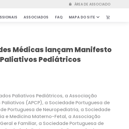
ÁREA DE ASSOCIADO
lock
SSIONAIS
ASSOCIADOS
FAQ
MAPA DO SITE
shopping_cart
IS
ASSOCIADOS
kshops
Vantagens de ser associado
des Médicas lançam Manifesto
s de Emprego
Parcerias & Protocolos
Paliativos Pediátricos
idados
Secretariado
Estatutos
entíficas
Relatórios & Atas
ra
Bolsas
 Outros
Comunicados & Informações
ados Paliativos Pediátricos, a Associação
importantes
Paliativos (APCP), a Sociedade Portuguesa de
de Portuguesa de Neuropediatria, a Sociedade
ia e Medicina Materno-Fetal, a Associação
FAQ
Geral e Familiar, a Sociedade Portuguesa de
LOJA ONLINE