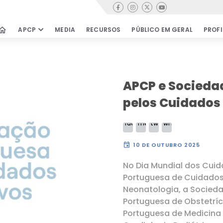
Contactos
home
APCP
MEDIA
RECURSOS
PÚBLICO EM GERAL
PROFI
PÚBLICO EM GERAL
PROFISSIONA
Cuidados Paliativos
Cursos & Wor
APCP e Socieda
Encontrar equipas
Oportunidade
pelos Cuidados 
Testemunhos
Revista de Cu
Paliativos
Movimento de Cidadãos
Publicações ci
Perguntas Frequentes
Clube de Leitu
event
10 DE OUTUBRO 2025
Bibliografia &
No Dia Mundial dos Cuid
Documentos
COMO APOIAR
Portuguesa de Cuidados 
Links úteis
Neonatologia, a Socieda
Portuguesa de Obstetríc
rensa
Portuguesa de Medicina 
a