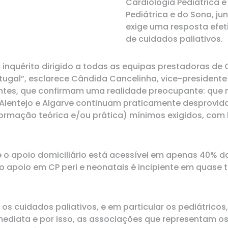
Cardiologia Pediátrica 
Pediátrica e do Sono, j
exige uma resposta efet
de cuidados paliativos.
inquérito dirigido a todas as equipas prestadoras de C
tugal”, esclarece Cândida Cancelinha, vice-presidente 
entes, que confirmam uma realidade preocupante: que
Alentejo e Algarve continuam praticamente desprovidas
ormação teórica e/ou prática) mínimos exigidos, com 
 o apoio domiciliário está acessível em apenas 40% da
o apoio em CP peri e neonatais é incipiente em quase 
s cuidados paliativos, e em particular os pediátricos
ediata e por isso, as associações que representam os