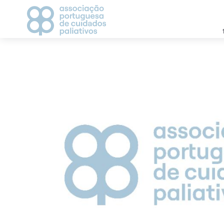
APCP
CAMPANHAS
Apresentação
2021
Estatutos
2022
História
2023
Direção
Grupos de Trabalho
CICLO DE DEBATES
Visionários
AGENDA
Vantagem de ser associado
Parceiros
MEDIA
Contactos
Notícias
Comunicados de Imp
Recortes de Imprens