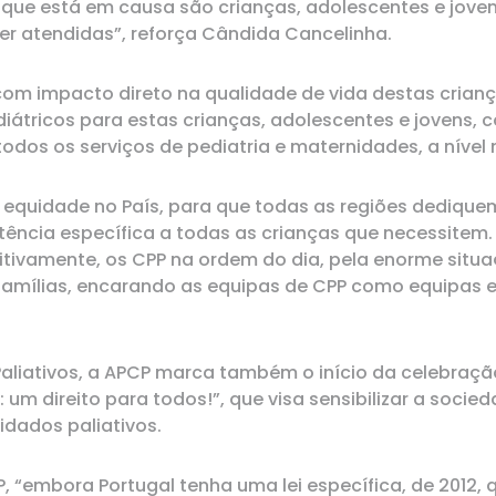
 que está em causa são crianças, adolescentes e jov
er atendidas”, reforça Cândida Cancelinha.
com impacto direto na qualidade de vida destas crian
átricos para estas crianças, adolescentes e jovens, 
odos os serviços de pediatria e maternidades, a nível 
quidade no País, para que todas as regiões dedique
stência específica a todas as crianças que necessite
tivamente, os CPP na ordem do dia, pela enorme situaç
famílias, encarando as equipas de CPP como equipas e
 Paliativos, a APCP marca também o início da celebraçã
m direito para todos!”, que visa sensibilizar a socied
dados paliativos.
, “embora Portugal tenha uma lei específica, de 2012