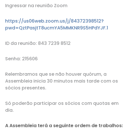
Ingressar na reunião Zoom
https://us06web.zoom.us/j/84372398512?
pwd=QztPasjtT8ucmYA5MMKNR9S5HPdYJF.1
ID da reunião: 843 7239 8512
Senha: 215606
Relembramos que se não houver quórum, a
Assembleia inicia 30 minutos mais tarde com os
sócios presentes.
Só poderão participar os sócios com quotas em
dia.
A Assembleia terá a seguinte ordem de trabalhos: