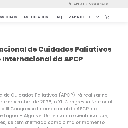
ÁREA DE ASSOCIADO
lock
SSIONAIS
ASSOCIADOS
FAQ
MAPA DO SITE
shopping_cart
IS
ASSOCIADOS
kshops
Vantagens de ser associado
acional de Cuidados Paliativos
s de Emprego
Parcerias & Protocolos
so Internacional da APCP
idados
Secretariado
Estatutos
entíficas
Relatórios & Atas
ra
Bolsas
 Outros
Comunicados & Informações
de Cuidados Paliativos (APCP) irá realizar no
importantes
 7 de novembro de 2026, o XII Congresso Nacional
 o III Congresso Internacional da APCP, no
 Lagoa – Algarve. Um encontro científico que,
FAQ
ões, se tem afirmado como o maior momento
LOJA ONLINE