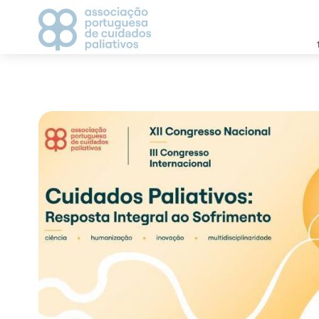
APCP
CAMPANHAS
Apresentação
2021
Estatutos
2022
História
2023
Direção
Grupos de Trabalho
CICLO DE DEBATES
Visionários
AGENDA
Vantagem de ser associado
Parceiros
MEDIA
Contactos
Notícias
Comunicados de Imp
Recortes de Imprens