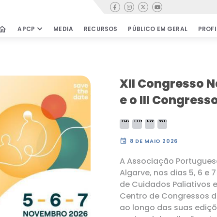
Contactos
home
APCP
MEDIA
RECURSOS
PÚBLICO EM GERAL
PROFI
PÚBLICO EM GERAL
PROFISSIONA
Cuidados Paliativos
Cursos & Wor
XII Congresso N
Encontrar equipas
Oportunidade
e o III Congres
Testemunhos
Revista de Cu
Paliativos
Movimento de Cidadãos
Publicações ci
Perguntas Frequentes
Clube de Leitu
event
8 DE MAIO 2026
Bibliografia &
A Associação Portuguesa 
Documentos
COMO APOIAR
Algarve, nos dias 5, 6 e
Links úteis
de Cuidados Paliativos e
Centro de Congressos de
rensa
ao longo das suas ediç
a