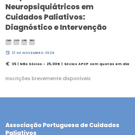
Neuropsiquiátricos em
Cuidados Paliativos:
Diagnóstico e Intervenção
event
21 DE NOVEMBRO 2026
euro
35 | Não Sócios - 25,00€ | Sócios APCP com quotas em dia
Inscrições brevemente disponíveis
Associação Portuguesa de Cuidados
Paliativos