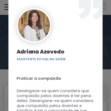
Atos de Compaixão
Adriana Azevedo
ASSISTENTE SOCIAL NA SAÚDE
Praticar a compaixão
Desengane-se quem considera que
compaixão pelos doentes é ter pena
deles. Desengane-se quem considera
Adriana Azevedo
que compaixão pelos doentes e
ASSISTENTE SOCIAL NA SAÚDE
famílias é ter a capacidade de nos