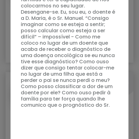
colocarmos no seu lugar.
Desengane-se. Eu, sou eu, o doente é
a D. Maria, é o Sr. Manuel. “Consigo
Praticar a compaixão
imaginar como se esteja a sentir;
Desengane-se quem considera que compaixão
posso calcular como esteja a ser
pelos doentes é ter pena deles. Desengane-se
difícil” – impossível - Como me
quem considera que compaixão pelos doentes e
coloco no lugar de um doente que
famílias é ter a capacidade de nos colocarmos
acaba de receber o diagnóstico de
no seu lugar. Desengane-se. Eu, sou eu, o doente
uma doença oncológica se eu nunca
é a D. Maria, é o Sr. Manuel. “Consigo imaginar
tive esse diagnóstico? Como ouso
como se esteja a sentir; posso calcular como
dizer que consigo tentar colocar-me
esteja a ser difícil” – impossível - Como me
no lugar de uma filha que está a
coloco no lugar de um doente que acaba de
perder o pai se nunca perdi o meu?
receber o diagnóstico de uma doença
Como posso classificar a dor de um
Raquel Gomes
oncológica se eu nunca tive esse diagnóstico?
doente por ele? Como ouso pedir à
família para ter força quando lhe
COORDENADORA DO PROJETO SAMP
CONTIGO
comunico que o prognóstico do Sr.
Joaquim é reservado? Eu sou eu, a
minha dor é minha, a minha família é
A Música ao serviço da Compaixão
minha, o doente é a D. Maria e o Sr.
Manuel e cada um com as suas
O uso da Música como intervenção terapêutica é
particularidades e suas famílias.
utilizada desde a Antiguidade até aos dias de