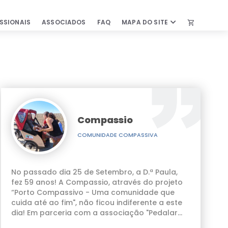
SSIONAIS
ASSOCIADOS
FAQ
MAPA DO SITE
shopping_cart
IS
ASSOCIADOS
kshops
Vantagens de ser associado
s de Emprego
Parcerias & Protocolos
idados
Secretariado
Estatutos
Compassio
entíficas
Relatórios & Atas
avés do projeto “Porto
COMUNIDADE COMPASSIVA
ra
Bolsas
a este dia! Em parceria
 Outros
de casa (já não o fazia
Comunicados & Informações
importantes
ridos. A nós, juntou-se a
No passado dia 25 de Setembro, a D.ª Paula,
s da D.ª Paula. Foi tão
fez 59 anos! A Compassio, através do projeto
“Porto Compassivo - Uma comunidade que
FAQ
cuida até ao fim", não ficou indiferente a este
dia! Em parceria com a associação "Pedalar
LOJA ONLINE
Sem Idade" conseguimos que a D.ª Paula