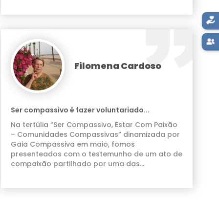
saísse de casa (já não o fazia há muito tempo)
e fomos passear até à beira mar, um dos seus
locais preferidos. A nós, juntou-se a nossa
musicoterapeuta, Cristina Rodrigues, que
cantou as músicas preferidas da D.ª Paula. Foi
tão bom!!
Filomena Cardoso
Ser compassivo é fazer voluntariado...
Na tertúlia “Ser Compassivo, Estar Com Paixão
– Comunidades Compassivas” dinamizada por
Gaia Compassiva em maio, fomos
presenteados com o testemunho de um ato de
compaixão partilhado por uma das
participantes. Esta, de forma simples,
verdadeira e em amor, partilhou que lhe enche
o coração fazer voluntariado, já o faz há
muitos anos em contexto hospitalar e em lares
para pessoas idosas.