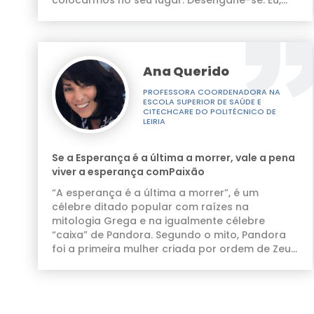
colocarmos no seu lugar. Desengane-se. Eu,
sou eu, o doente é a D. Maria, é o Sr.
Manuel. “Consigo imaginar como se esteja a
RECURSOS
sentir; posso calcular como esteja a ser
Pip's Kit
difícil” – impossível - Como me coloco no lugar
Ana Querido
de um doente que acaba de receber o
diagnóstico de uma doença oncológica se eu
PROFESSORA COORDENADORA NA
nunca tive esse diagnóstico?
ESCOLA SUPERIOR DE SAÚDE E
CITECHCARE DO POLITÉCNICO DE
LEIRIA
Se a Esperança é a última a morrer, vale a pena
viver a esperança comPaixão
“A esperança é a última a morrer”, é um
célebre ditado popular com raízes na
mitologia Grega e na igualmente célebre
“caixa” de Pandora. Segundo o mito, Pandora
foi a primeira mulher criada por ordem de Zeus
(o Deus dos Deuses), enviada à Terra com uma
caixa (uma ânfora) que não deveria abrir em
nenhuma circunstância. Pandora não resistiu à
curiosidade de abrir a caixa, e ao fazê-lo,