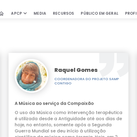
Contactos
home
APCP
MEDIA
RECURSOS
PÚBLICO EM GERAL
PROFI
passio
PÚBLICO EM GERAL
PROFISSIONA
IDADE COMPASSIVA
Cuidados Paliativos
Cursos & Wor
Encontrar equipas
Oportunidade
Testemunhos
Revista de Cu
Paliativos
Raquel Gomes
Movimento de Cidadãos
Publicações ci
Perguntas Frequentes
COORDENADORA DO PROJETO SAMP
mbro, a D.ª Paula, fez 59 anos! A Compassio, atr
CONTIGO
Clube de Leitu
de que cuida até ao fim", não ficou indiferente 
Bibliografia &
 Sem Idade" conseguimos que a D.ª Paula saísse 
Documentos
COMO APOIAR
assear até à beira mar, um dos seus locais prefe
A Música ao serviço da Compaixão
Links úteis
stina Rodrigues, que cantou as músicas preferida
O uso da Música como intervenção terapêutica
é utilizada desde a Antiguidade até aos dias de
rensa
hoje, no entanto, somente após a Segunda
a
Guerra Mundial se deu início à utilização