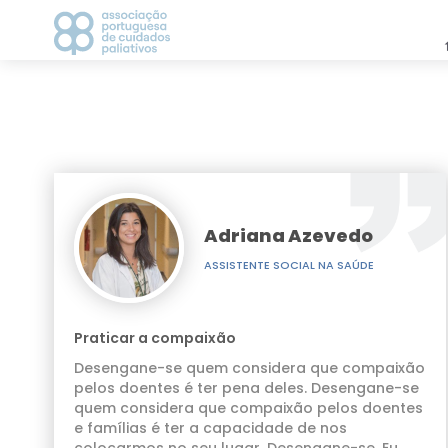
Com
APCP
CAMPANHAS
COMUN
Apresentação
2021
Estatutos
2022
História
2023
Direção
Adriana Azevedo
Grupos de Trabalho
No passado dia 25 de Sete
ASSISTENTE SOCIAL NA SAÚDE
CICLO DE DEBATES
Visionários
Compassivo - Uma comunida
AGENDA
com a associação "Pedalar
Vantagem de ser associado
há muito tempo) e fomos p
Parceiros
Praticar a compaixão
MEDIA
nossa musicoterapeuta, Cri
Contactos
Desengane-se quem considera que compaixão
Notícias
bom!!
pelos doentes é ter pena deles. Desengane-se
Comunicados de Imp
quem considera que compaixão pelos doentes
Recortes de Imprens
e famílias é ter a capacidade de nos