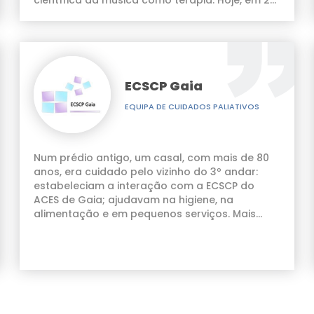
científica da música como terapia. Hoje, em 20
anos de experiência ao serviço do Outro,
usando o Som e a Música como ferramentas,
constato que não existem limites que definam
onde inicia e acaba o processo de terapia.
ECSCP Gaia
EQUIPA DE CUIDADOS PALIATIVOS
Num prédio antigo, um casal, com mais de 80
anos, era cuidado pelo vizinho do 3º andar:
estabeleciam a interação com a ECSCP do
ACES de Gaia; ajudavam na higiene, na
alimentação e em pequenos serviços. Mais
tarde, a esposa desse mesmo vizinho foi
também ela acompanhada pela equipa.