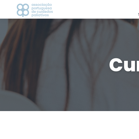
APCP
CAMPANHAS
Apresentação
2021
Estatutos
2022
Cu
História
2023
Direção
Grupos de Trabalho
CICLO DE DEBATES
Visionários
AGENDA
Vantagem de ser associado
Parceiros
MEDIA
Contactos
Notícias
Comunicados de Imp
Recortes de Imprens